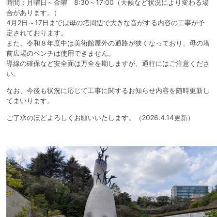
時間：月曜日～金曜 8:30～17:00（天候など状況により変わる場
美術館について
合があります。）
4月2日～17日までは母の塔周辺で大きな音がする内容の工事が予
定されております。
沿革
美術館年報
収蔵作品検索（外部リンク）
映像コンテンツ
美術館事業報告・評価
岡本太郎について
また、令和８年度中は美術館屋外の通路が狭くなっており、母の塔
前広場のベンチは使用できません。
岡本太郎年表
教育プログラム
導線の確保など安全面は万全を期しますが、通行にはご注意くださ
い。
お問合せ
なお、今後も状況に応じて工事に関するお知らせ内容を随時更新し
てまいります。
日本語
English
Download Our Multilingual Brochures
ご了承のほどよろしくお願いいたします。（2026.4.14更新）