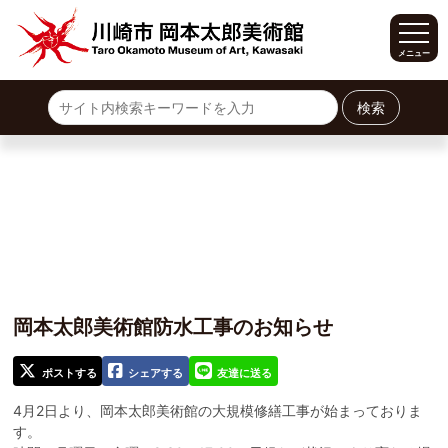
メニュー
ホーム
サイトマップ
展覧会
開催中の展覧会
今後の展覧会
過去の常設展
過去の企画展
イベント
利用案内
岡本太郎美術館防水工事のお知らせ
開館時間・料金
施設案内
交通案内
ポストする
シェアする
友達に送る
4月2日より、岡本太郎美術館の大規模修繕工事が始まっておりま
カフェ・ショップ
す。