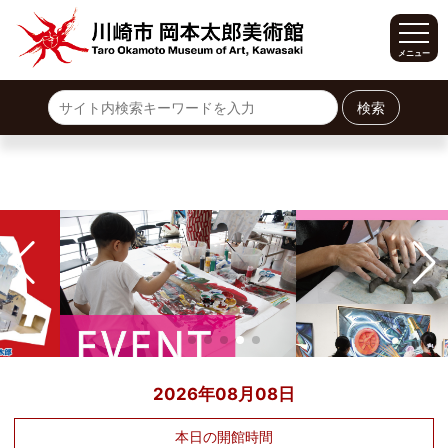
メニュー
ホーム
サイトマップ
展覧会
開催中の展覧会
今後の展覧会
過去の常設展
過去の企画展
イベント
利用案内
開館時間・料金
施設案内
交通案内
2026年08月08日
カフェ・ショップ
本日の開館時間