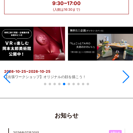
9:30~17:00
美術館について
(入館は16:30まで)
沿革
美術館年報
収蔵作品検索（外部リンク）
映像コンテンツ
美術館事業報告・評価
岡本太郎について
岡本太郎年表
教育プログラム
お問合せ
日本語
English
Download Our Multilingual Brochures
2026-10-25~2026-10-25
イベント
【出張ワークショップ】オリジナルの顔を描こう！
お知らせ
2026年07月20日
お知らせ