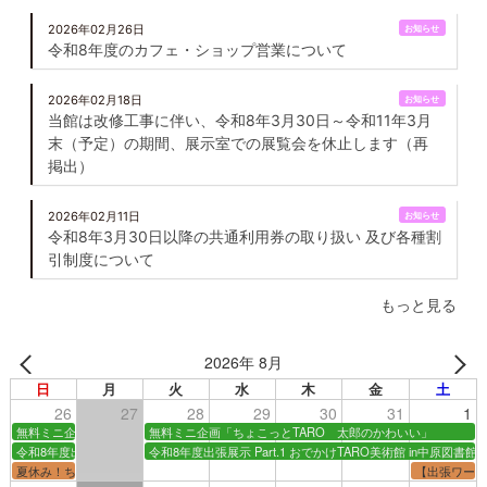
2026年02月26日
お知らせ
令和8年度のカフェ・ショップ営業について
2026年02月18日
お知らせ
当館は改修工事に伴い、令和8年3月30日～令和11年3月
末（予定）の期間、展示室での展覧会を休止します（再
掲出）
2026年02月11日
お知らせ
令和8年3月30日以降の共通利用券の取り扱い 及び各種割
引制度について
もっと見る
2026年 8月
日
月
火
水
木
金
土
26
27
28
29
30
31
1
無料ミニ企画「ちょこっとTARO 太郎のかわいい」
無料ミニ企画「ちょこっとTARO 太郎のかわいい」
令和8年度出張展示 Part.1 おでかけTARO美術館 in中原図書館 ～岡本太郎のことば～
令和8年度出張展示 Part.1 おでかけTARO美術館 in中原図
夏休み！ちょこっとTARO彫刻スケッチ会
【出張ワー