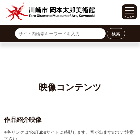
メニュー
ホーム
サイトマップ
展覧会
開催中の展覧会
今後の展覧会
過去の常設展
過去の企画展
イベント
映像コンテンツ
利用案内
開館時間・料金
施設案内
交通案内
作品紹介映像
カフェ・ショップ
※各リンクはYouTubeサイトに移動します。音が出ますのでご注意
下さい。