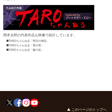
美術館について
沿革
美術館年報
収蔵作品検索（外部リンク）
映像コンテンツ
美術館事業報告・評価
岡本太郎について
岡本太郎年表
教育プログラム
岡本太郎の代表作品も映像で紹介しています。
TAROちゃんねる「明日の神話」
お問合せ
TAROちゃんねる「母の塔」
TAROちゃんねる「森の掟」
日本語
English
Download Our Multilingual Brochures
▲ このページのトップへ