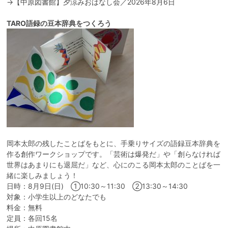
→
【中原図書館】夕涼みおはなし会／2026年8月6日
TARO語録の豆本辞典をつくろう
岡本太郎の残したことばをもとに、手乗りサイズの語録豆本辞典を
作る創作ワークショップです。「芸術は爆発だ」や「創らなければ
世界はあまりにも退屈だ」など、心にのこる岡本太郎のことばを一
緒に楽しみましょう！
日時：8月9日(日) ①10:30～11:30 ②13:30～14:30
対象：小学生以上のどなたでも
料金：無料
定員：各回15名