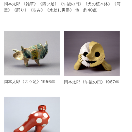
岡本太郎 《雑草》《四ツ足》《午後の日》《犬の植木鉢》《河
童》《踊り》《歩み》《水差し男爵》 他 約40点
岡本太郎《四ツ足》1956年
岡本太郎《午後の日》1967年