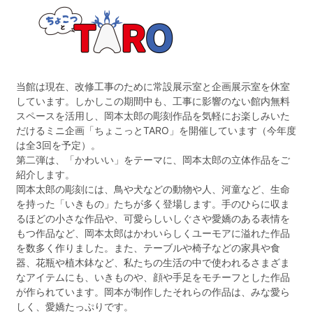
当館は現在、改修工事のために常設展示室と企画展示室を休室
しています。しかしこの期間中も、工事に影響のない館内無料
スペースを活用し、岡本太郎の彫刻作品を気軽にお楽しみいた
だけるミニ企画「ちょこっとTARO」を開催しています（今年度
は全3回を予定）。
第二弾は、「かわいい」をテーマに、岡本太郎の立体作品をご
紹介します。
岡本太郎の彫刻には、鳥や犬などの動物や人、河童など、生命
を持った「いきもの」たちが多く登場します。手のひらに収ま
るほどの小さな作品や、可愛らしいしぐさや愛嬌のある表情を
もつ作品など、岡本太郎はかわいらしくユーモアに溢れた作品
を数多く作りました。また、テーブルや椅子などの家具や食
器、花瓶や植木鉢など、私たちの生活の中で使われるさまざま
なアイテムにも、いきものや、顔や手足をモチーフとした作品
が作られています。岡本が制作したそれらの作品は、みな愛ら
しく、愛嬌たっぷりです。