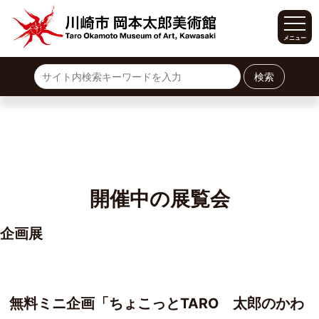
メニュー
ホーム
サイトマップ
展覧会
開催中の展覧会
今後の展覧会
過去の常設展
過去の企画展
イベント
開催中の展覧会
利用案内
企画展
開館時間・料金
施設案内
交通案内
カフェ・ショップ
無料ミニ企画「ちょこっとTARO 太郎のかわ