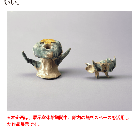
いい」
美術館について
沿革
美術館年報
収蔵作品検索（外部リンク）
映像コンテンツ
美術館事業報告・評価
岡本太郎について
岡本太郎年表
教育プログラム
お問合せ
日本語
English
Download Our Multilingual Brochures
※本企画は、展示室休館期間中、館内の無料スペースを活用し
た作品展示です。