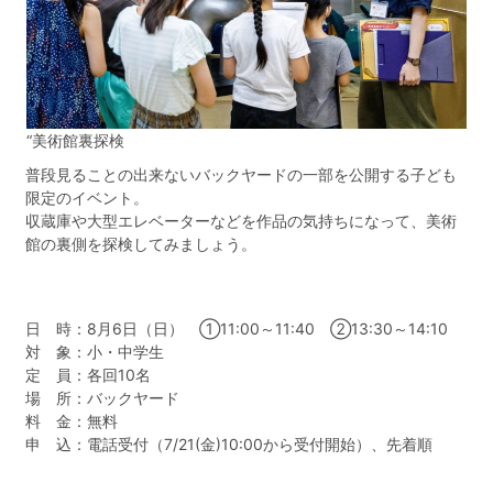
“美術館裏探検
普段見ることの出来ないバックヤードの一部を公開する子ども
限定のイベント。
収蔵庫や大型エレベーターなどを作品の気持ちになって、美術
館の裏側を探検してみましょう。
日 時：8月6日（日） ①11:00～11:40 ②13:30～14:10
対 象：小・中学生
定 員：各回10名
場 所：バックヤード
料 金：無料
申 込：電話受付（7/21(金)10:00から受付開始）、先着順