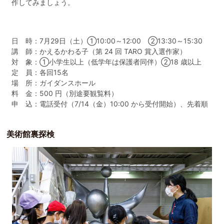
作してみましょう。
日 時：7月29日（土）①10:00～12:00 ②13:30～15:30
講 師：かえるかわる子（第 24 回 TARO 賞入選作家）
対 象：①小学生以上（低学年は保護者同伴）②18 歳以上
定 員：各回15名
場 所：ガイダンスホール
料 金：500 円（別途要観覧料）
申 込：電話受付（7/14（金）10:00 から受付開始）、先着順
美術館裏探検