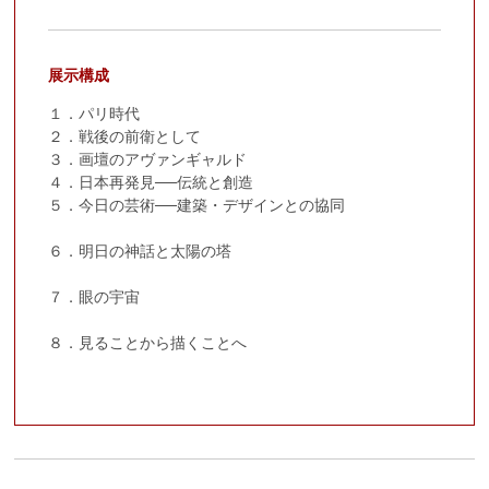
展示構成
１．パリ時代
２．戦後の前衛として
３．画壇のアヴァンギャルド
４．日本再発見──伝統と創造
５．今日の芸術──建築・デザインとの協同
６．明日の神話と太陽の塔
７．眼の宇宙
８．見ることから描くことへ