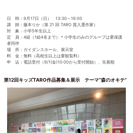
日 時：9月17日（日） 13:30～16:00
講 師：藤本りか（第 21 回 TARO 賞入選作家）
対 象：小学5年生以上
定 員：4組（1組4名まで）＊小学生のみのグループは要保護
者同伴
場 所：ガイダンスホール、展示室
料 金：無料（高校生以上は要観覧料）
申 込：電話受付（9/1(金)10:00から受付開始）、先着順
第12回キッズTARO作品募集＆展示 テーマ“森のオキテ”