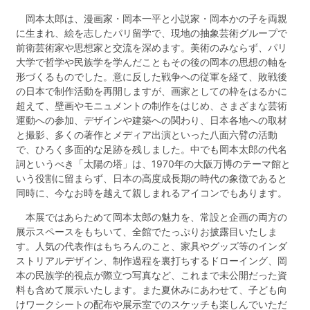
岡本太郎は、漫画家・岡本一平と小説家・岡本かの子を両親
に生まれ、絵を志したパリ留学で、現地の抽象芸術グループで
前衛芸術家や思想家と交流を深めます。美術のみならず、パリ
大学で哲学や民族学を学んだこともその後の岡本の思想の軸を
形づくるものでした。意に反した戦争への従軍を経て、敗戦後
の日本で制作活動を再開しますが、画家としての枠をはるかに
超えて、壁画やモニュメントの制作をはじめ、さまざまな芸術
運動への参加、デザインや建築への関わり、日本各地への取材
と撮影、多くの著作とメディア出演といった八面六臂の活動
で、ひろく多面的な足跡を残しました。中でも岡本太郎の代名
詞というべき「太陽の塔」は、1970年の大阪万博のテーマ館と
いう役割に留まらず、日本の高度成長期の時代の象徴であると
同時に、今なお時を越えて親しまれるアイコンでもあります。
本展ではあらためて岡本太郎の魅力を、常設と企画の両方の
展示スペースをもちいて、全館でたっぷりお披露目いたしま
す。人気の代表作はもちろんのこと、家具やグッズ等のインダ
ストリアルデザイン、制作過程を裏打ちするドローイング、岡
本の民族学的視点が際立つ写真など、これまで未公開だった資
料も含めて展示いたします。また夏休みにあわせて、子ども向
けワークシートの配布や展示室でのスケッチも楽しんでいただ