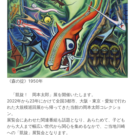
美術館について
沿革
美術館年報
収蔵作品検索（外部リンク）
映像コンテンツ
美術館事業報告・評価
岡本太郎について
岡本太郎年表
教育プログラム
お問合せ
日本語
English
Download Our Multilingual Brochures
《森の掟》1950年
「凱旋！ 岡本太郎」展を開催いたします。
2022年から23年にかけて全国3都市、大阪・東京・愛知で行わ
れた大規模巡回展から帰ってきた当館の岡本太郎コレクショ
ン。
展覧会にあわせた関連番組も話題となり、あらためて、子ども
から大人まで幅広い世代から関心を集めるなかで、ご当地川崎
への「凱旋」展覧会となります。