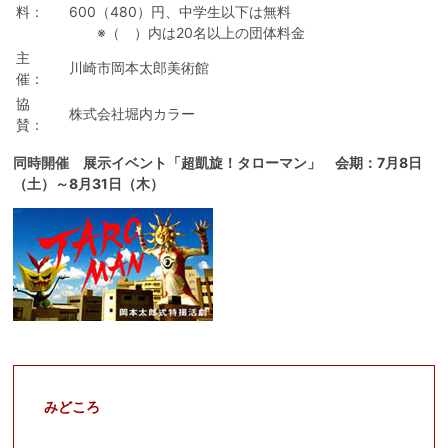
料：
600（480）円、中学生以下は無料
※（ ）内は20名以上の団体料金
主
川崎市岡本太郎美術館
催：
協
株式会社堀内カラー
賛：
同時開催
展示イベント「超凱旋！タローマン」 会期：7月8日
（土）～8月31日（木）
みどころ