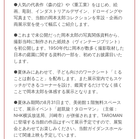
●人気の代表作《森の掟》や《重工業》をはじめ、絵
画、彫刻、インダストリアルデザイン、ドローイングや
写真まで、当館の岡本太郎コレクションを常設・企画の
両展示室を使って幅広くご紹介します。
●これまで未公開だった岡本太郎の写真関係資料から、
撮影当時に制作された紙焼き（ヴィンテージプリント）
を初公開します。1950年代に岡本が数多く撮影取材した
日本の庭園に関する資料の一部を、初めてお披露目いた
します。
●夏休みにあわせて、子ども向けのワークシート「ミる
ことは創ること」を配布します。また展示室内でもスケ
ッチができるコーナーを設け、鑑賞するだけでなく描く
ことで岡本太郎を体感する展示となります。
●夏休み期間の8月31日まで、美術館１階無料スペース
にて、展示イベント「超凱旋！タローマン」（主催：
NHK横浜放送局、川崎市）が併催されます。TAROMAN
に登場する当館の作品はすべて展示予定ですので、展覧
会とあわせてお楽しみください。当館ガイダンスホール
にて関連上映も予定しています。