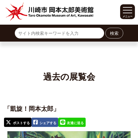
メニュー
ホーム
サイトマップ
展覧会
過去の展覧会
開催中の展覧会
今後の展覧会
過去の常設展
過去の企画展
イベント
利用案内
「凱旋！岡本太郎」
開館時間・料金
施設案内
交通案内
ポストする
シェアする
友達に送る
カフェ・ショップ